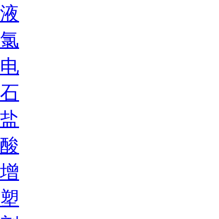
液
氯
电
石
盐
酸
增
塑