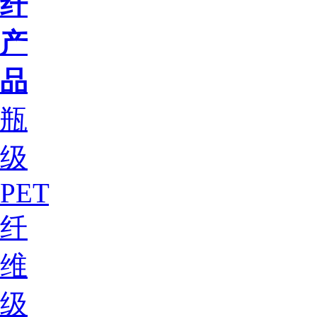
纤
产
品
瓶
级
PET
纤
维
级