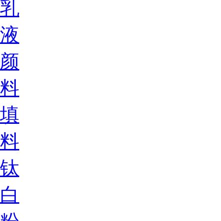
乳
液
颜
料
填
料
钛
白