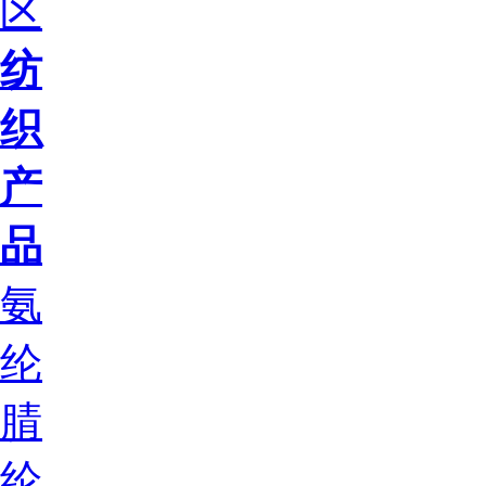
区
纺
织
产
品
氨
纶
腈
纶