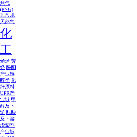
然气
(PNG)
非常规
天然气
化
工
烯烃
芳
烃
酚酮
产业链
醇类
化
纤原料
UPR产
业链
甲
醇及下
游
醋酸
及下游
增塑剂
产业链