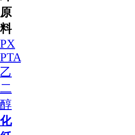
原
料
PX
PTA
乙
二
醇
化