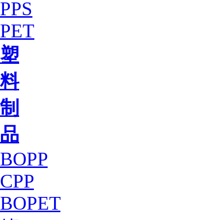
PPS
PET
塑
料
制
品
BOPP
CPP
BOPET