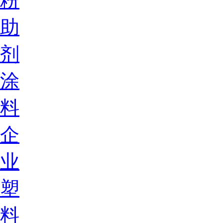
粉
助
剂
涂
料
企
业
塑
料