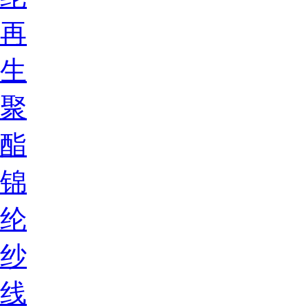
再
生
聚
酯
锦
纶
纱
线