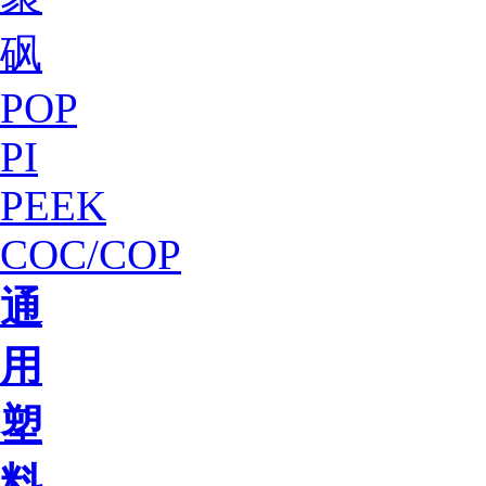
砜
POP
PI
PEEK
COC/COP
通
用
塑
料