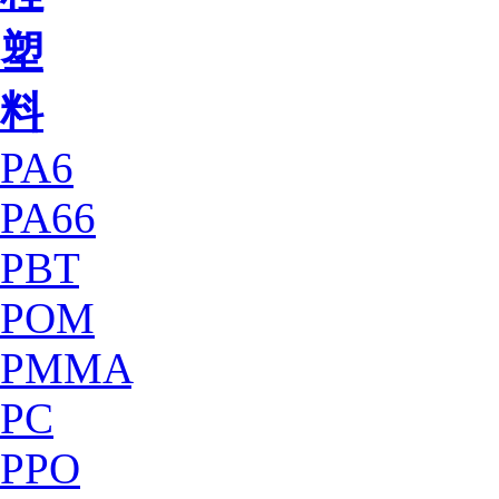
塑
料
PA6
PA66
PBT
POM
PMMA
PC
PPO