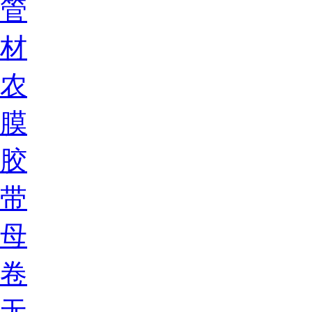
管
材
农
膜
胶
带
母
卷
无