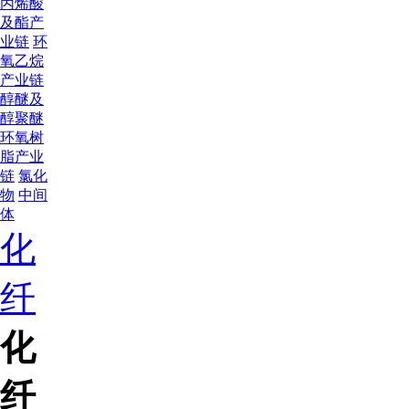
丙烯酸
及酯产
业链
环
氧乙烷
产业链
醇醚及
醇聚醚
环氧树
脂产业
链
氯化
物
中间
体
化
纤
化
纤