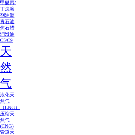
甲醚
丙/
丁烷
溶
剂油
沥
青
石油
焦
石蜡
润滑油
C5/C9
天
然
气
液化天
然气
（LNG）
压缩天
然气
(CNG)
管道天