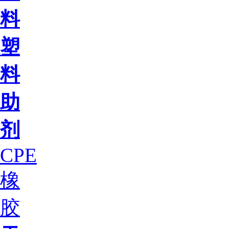
料
塑
料
助
剂
CPE
橡
胶