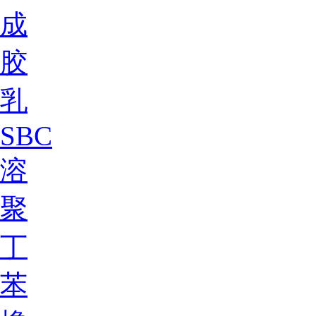
成
胶
乳
SBC
溶
聚
丁
苯