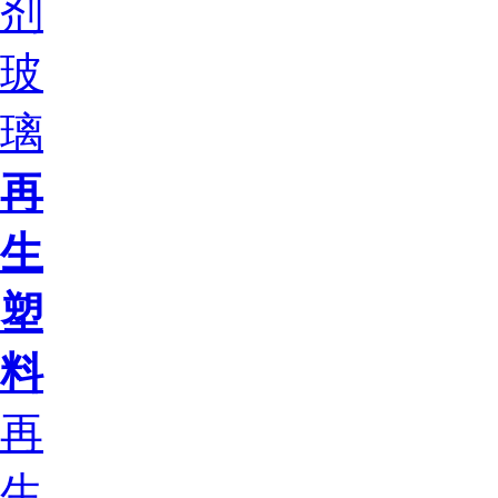
剂
玻
璃
再
生
塑
料
再
生