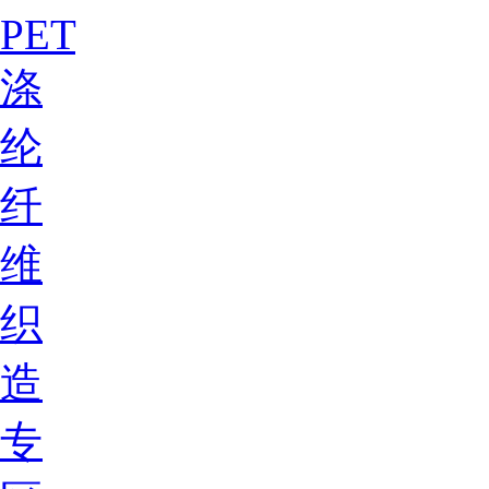
PET
涤
纶
纤
维
织
造
专