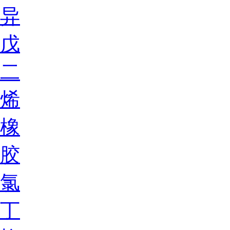
异
戊
二
烯
橡
胶
氯
丁