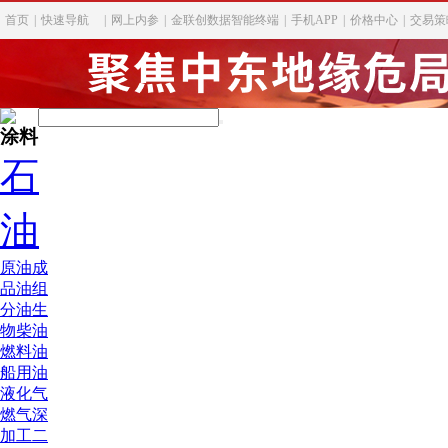
首页
|
快速导航
|
网上内参
|
金联创数据智能终端
|
手机APP
|
价格中心
|
交易策
涂料
石
油
原油
成
品油
组
分油
生
物柴油
燃料油
船用油
液化气
燃气深
加工
二