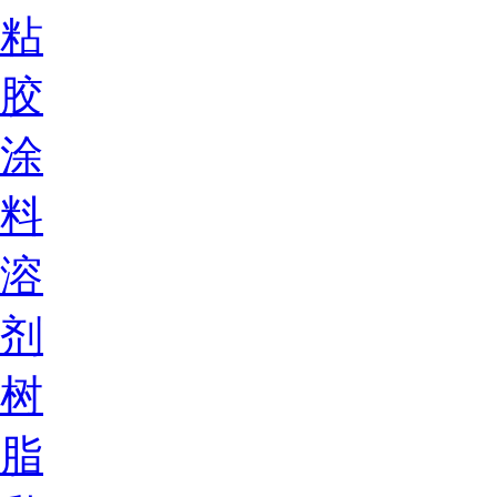
粘
胶
涂
料
溶
剂
树
脂